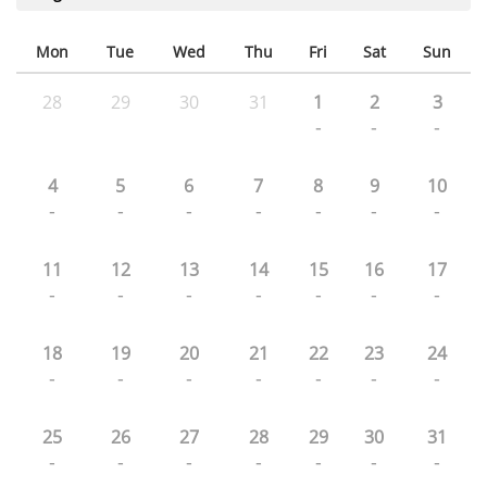
Mon
Tue
Wed
Thu
Fri
Sat
Sun
28
29
30
31
1
2
3
-
-
-
4
5
6
7
8
9
10
-
-
-
-
-
-
-
11
12
13
14
15
16
17
-
-
-
-
-
-
-
18
19
20
21
22
23
24
-
-
-
-
-
-
-
25
26
27
28
29
30
31
-
-
-
-
-
-
-