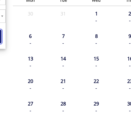
Mon
Tue
Wed
Th
30
31
1
2
-
-
6
7
8
9
-
-
-
-
13
14
15
1
-
-
-
-
20
21
22
2
-
-
-
-
27
28
29
3
-
-
-
-