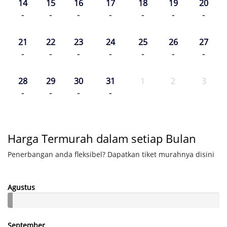
14
15
16
17
18
19
20
-
-
-
-
-
-
-
21
22
23
24
25
26
27
-
-
-
-
-
-
-
28
29
30
31
1
2
3
-
-
-
-
Harga Termurah dalam setiap Bulan
Penerbangan anda fleksibel? Dapatkan tiket murahnya disini
Agustus
September