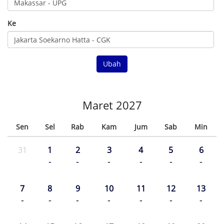
Ke
Ubah
Maret 2027
Sen
Sel
Rab
Kam
Jum
Sab
Min
31
1
2
3
4
5
6
-
-
-
-
-
-
7
8
9
10
11
12
13
-
-
-
-
-
-
-