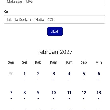
Ke
Ubah
Februari 2027
Sen
Sel
Rab
Kam
Jum
Sab
Min
30
1
2
3
4
5
6
-
-
-
-
-
-
7
8
9
10
11
12
13
-
-
-
-
-
-
-