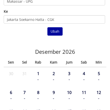
Ke
Ubah
Desember 2026
Sen
Sel
Rab
Kam
Jum
Sab
Min
30
31
1
2
3
4
5
-
-
-
-
-
6
7
8
9
10
11
12
-
-
-
-
-
-
-