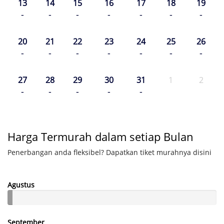
13
14
15
16
17
18
19
-
-
-
-
-
-
-
20
21
22
23
24
25
26
-
-
-
-
-
-
-
27
28
29
30
31
1
2
-
-
-
-
-
Harga Termurah dalam setiap Bulan
Penerbangan anda fleksibel? Dapatkan tiket murahnya disini
Agustus
September