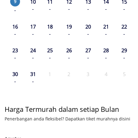
9
10
11
12
13
14
15
-
-
-
-
-
-
-
16
17
18
19
20
21
22
-
-
-
-
-
-
-
23
24
25
26
27
28
29
-
-
-
-
-
-
-
30
31
1
2
3
4
5
-
-
Harga Termurah dalam setiap Bulan
Penerbangan anda fleksibel? Dapatkan tiket murahnya disini