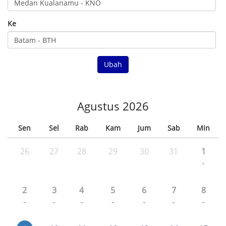
Ke
Ubah
Agustus 2026
Sen
Sel
Rab
Kam
Jum
Sab
Min
26
27
28
29
30
31
1
-
2
3
4
5
6
7
8
-
-
-
-
-
-
-