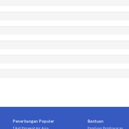
Penerbangan Populer
Bantuan
Tiket Pesawat Air Asia
Panduan Pembayaran