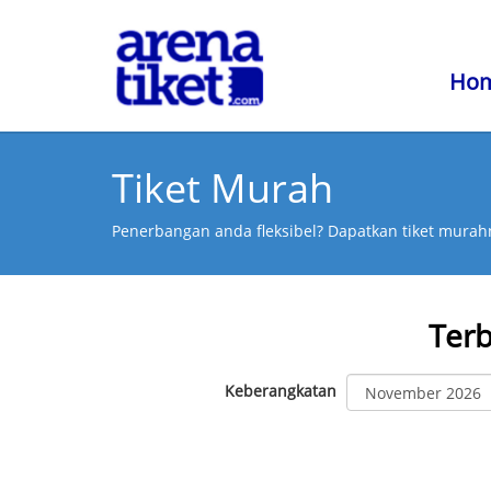
Ho
Tiket Murah
Penerbangan anda fleksibel? Dapatkan tiket murahn
Ter
Keberangkatan