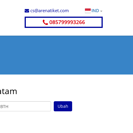
cs@arenatiket.com
IND
085799993266
atam
Ubah