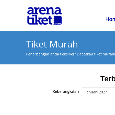
Ho
Tiket Murah
Penerbangan anda fleksibel? Dapatkan tiket murahn
Ter
Keberangkatan