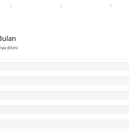
2
3
4
Bulan
ya disini