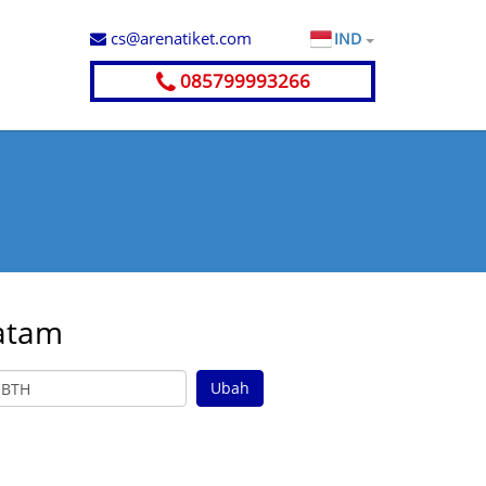
cs@arenatiket.com
IND
085799993266
atam
Ubah