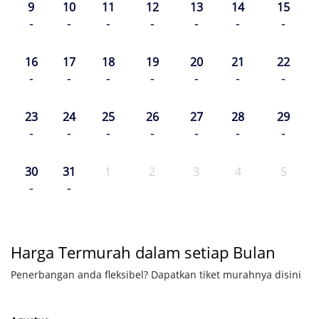
9
10
11
12
13
14
15
-
-
-
-
-
-
-
16
17
18
19
20
21
22
-
-
-
-
-
-
-
23
24
25
26
27
28
29
-
-
-
-
-
-
-
30
31
1
2
3
4
5
-
-
Harga Termurah dalam setiap Bulan
Penerbangan anda fleksibel? Dapatkan tiket murahnya disini