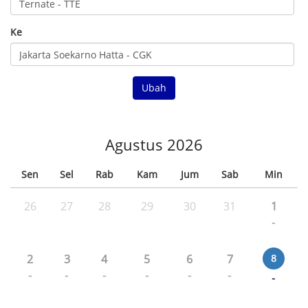
Ke
Ubah
Agustus 2026
Sen
Sel
Rab
Kam
Jum
Sab
Min
26
27
28
29
30
31
1
-
2
3
4
5
6
7
8
-
-
-
-
-
-
-