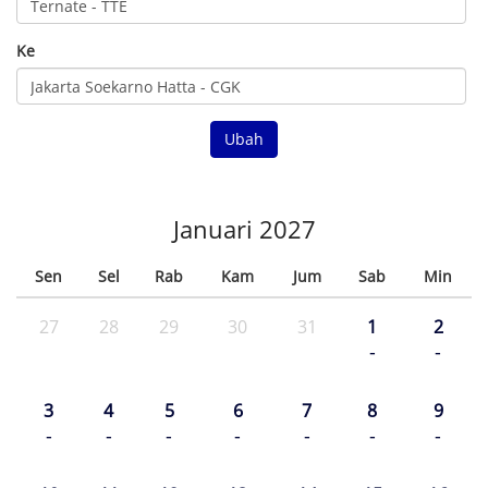
Ke
Ubah
Januari 2027
Sen
Sel
Rab
Kam
Jum
Sab
Min
27
28
29
30
31
1
2
-
-
3
4
5
6
7
8
9
-
-
-
-
-
-
-