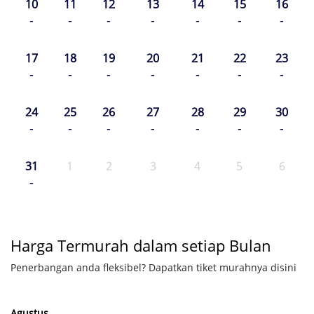
10
11
12
13
14
15
16
-
-
-
-
-
-
-
17
18
19
20
21
22
23
-
-
-
-
-
-
-
24
25
26
27
28
29
30
-
-
-
-
-
-
-
31
1
2
3
4
5
6
-
Harga Termurah dalam setiap Bulan
Penerbangan anda fleksibel? Dapatkan tiket murahnya disini
Agustus