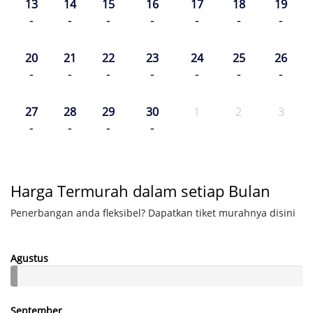
13
14
15
16
17
18
19
-
-
-
-
-
-
-
20
21
22
23
24
25
26
-
-
-
-
-
-
-
27
28
29
30
1
2
3
-
-
-
-
Harga Termurah dalam setiap Bulan
Penerbangan anda fleksibel? Dapatkan tiket murahnya disini
Agustus
September