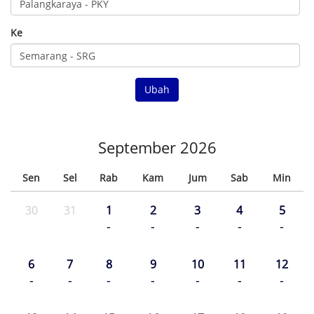
Ke
Ubah
September 2026
Sen
Sel
Rab
Kam
Jum
Sab
Min
30
31
1
2
3
4
5
-
-
-
-
-
6
7
8
9
10
11
12
-
-
-
-
-
-
-