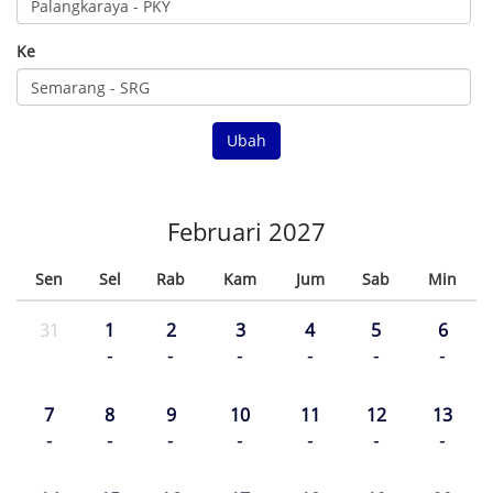
Ke
Ubah
Februari 2027
Sen
Sel
Rab
Kam
Jum
Sab
Min
31
1
2
3
4
5
6
-
-
-
-
-
-
7
8
9
10
11
12
13
-
-
-
-
-
-
-