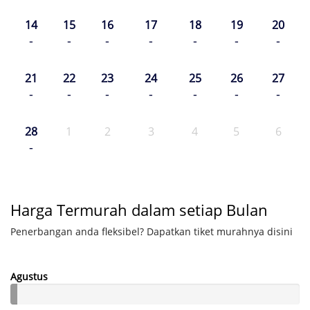
14
15
16
17
18
19
20
-
-
-
-
-
-
-
21
22
23
24
25
26
27
-
-
-
-
-
-
-
28
1
2
3
4
5
6
-
Harga Termurah dalam setiap Bulan
Penerbangan anda fleksibel? Dapatkan tiket murahnya disini
Agustus