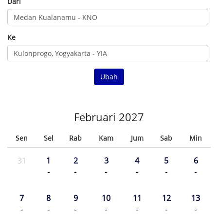
Dari
Ke
Ubah
Februari 2027
Sen
Sel
Rab
Kam
Jum
Sab
Min
31
1
2
3
4
5
6
-
-
-
-
-
-
7
8
9
10
11
12
13
-
-
-
-
-
-
-