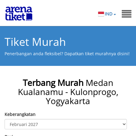
IND
Tiket Murah
Penerbangan anda fleksibel? Dapatkan tiket murahnya disini!
Terbang Murah
Medan
Kualanamu - Kulonprogo,
Yogyakarta
Keberangkatan