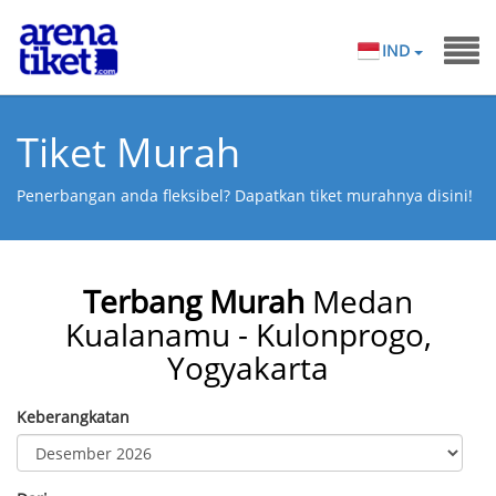
IND
Tiket Murah
Penerbangan anda fleksibel? Dapatkan tiket murahnya disini!
Terbang Murah
Medan
Kualanamu - Kulonprogo,
Yogyakarta
Keberangkatan