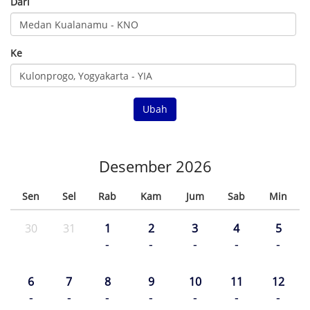
Dari
Ke
Ubah
Desember 2026
Sen
Sel
Rab
Kam
Jum
Sab
Min
30
31
1
2
3
4
5
-
-
-
-
-
6
7
8
9
10
11
12
-
-
-
-
-
-
-