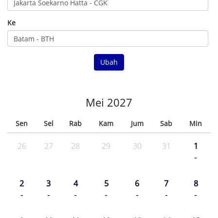
Ke
Ubah
Mei 2027
Sen
Sel
Rab
Kam
Jum
Sab
Min
26
27
28
29
30
31
1
-
2
3
4
5
6
7
8
-
-
-
-
-
-
-