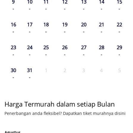
9
10
11
12
13
14
15
-
-
-
-
-
-
-
16
17
18
19
20
21
22
-
-
-
-
-
-
-
23
24
25
26
27
28
29
-
-
-
-
-
-
-
30
31
1
2
3
4
5
-
-
Harga Termurah dalam setiap Bulan
Penerbangan anda fleksibel? Dapatkan tiket murahnya disini
Agustus