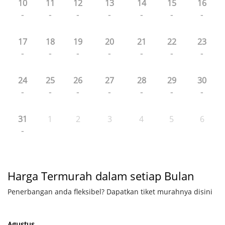
10
11
12
13
14
15
16
-
-
-
-
-
-
-
17
18
19
20
21
22
23
-
-
-
-
-
-
-
24
25
26
27
28
29
30
-
-
-
-
-
-
-
31
1
2
3
4
5
6
-
Harga Termurah dalam setiap Bulan
Penerbangan anda fleksibel? Dapatkan tiket murahnya disini
Agustus