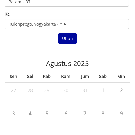
Ke
Ubah
Agustus 2025
Sen
Sel
Rab
Kam
Jum
Sab
Min
27
28
29
30
31
1
2
-
-
3
4
5
6
7
8
9
-
-
-
-
-
-
-