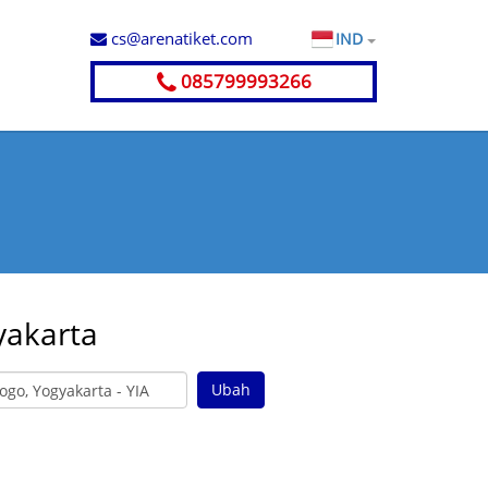
cs@arenatiket.com
IND
085799993266
yakarta
Ubah