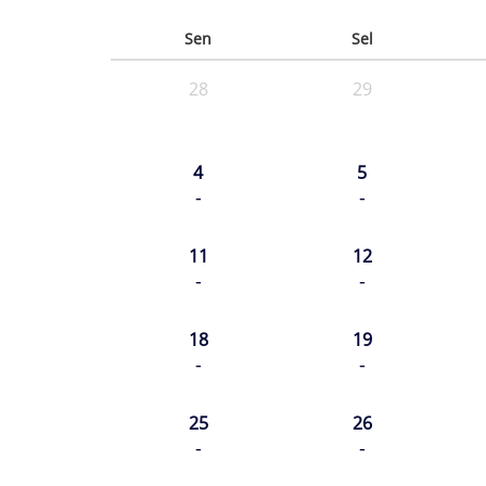
Sen
Sel
28
29
4
5
-
-
11
12
-
-
18
19
-
-
25
26
-
-