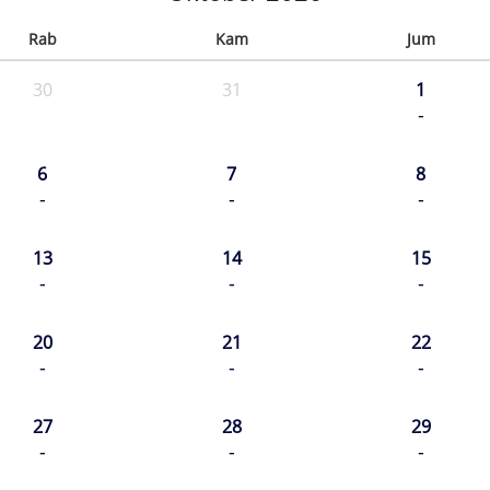
Rab
Kam
Jum
30
31
1
-
6
7
8
-
-
-
13
14
15
-
-
-
20
21
22
-
-
-
27
28
29
-
-
-