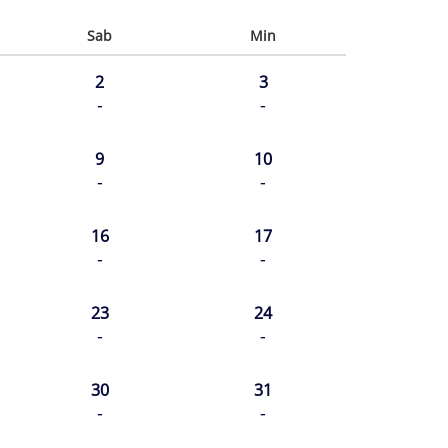
Sab
Min
2
3
-
-
9
10
-
-
16
17
-
-
23
24
-
-
30
31
-
-