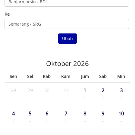
Ke
Ubah
Oktober 2026
Sen
Sel
Rab
Kam
Jum
Sab
Min
28
29
30
31
1
2
3
-
-
-
4
5
6
7
8
9
10
-
-
-
-
-
-
-