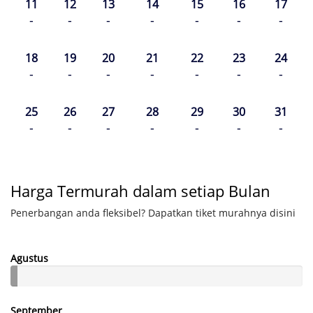
11
12
13
14
15
16
17
-
-
-
-
-
-
-
18
19
20
21
22
23
24
-
-
-
-
-
-
-
25
26
27
28
29
30
31
-
-
-
-
-
-
-
Harga Termurah dalam setiap Bulan
Penerbangan anda fleksibel? Dapatkan tiket murahnya disini
Agustus
September