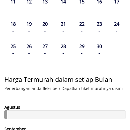
11
12
13
14
15
16
17
-
-
-
-
-
-
-
18
19
20
21
22
23
24
-
-
-
-
-
-
-
25
26
27
28
29
30
1
-
-
-
-
-
-
Harga Termurah dalam setiap Bulan
Penerbangan anda fleksibel? Dapatkan tiket murahnya disini
Agustus
September