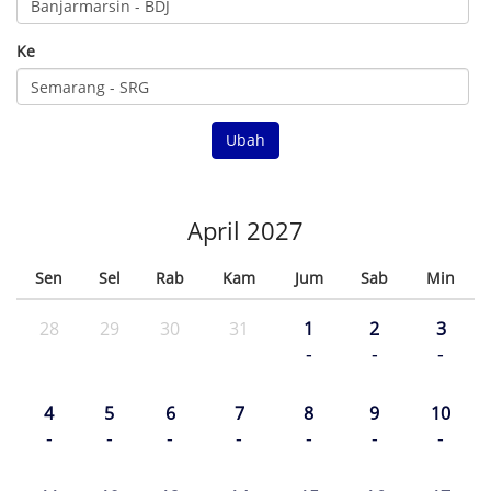
Ke
Ubah
April 2027
Sen
Sel
Rab
Kam
Jum
Sab
Min
28
29
30
31
1
2
3
-
-
-
4
5
6
7
8
9
10
-
-
-
-
-
-
-