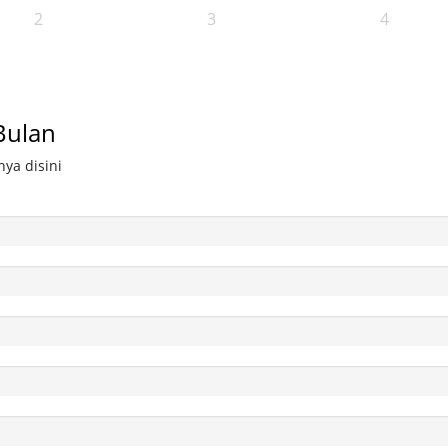
2
3
4
Bulan
ya disini