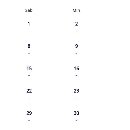
Sab
Min
1
2
-
-
8
9
-
-
15
16
-
-
22
23
-
-
29
30
-
-