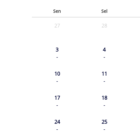
Sen
Sel
27
28
3
4
-
-
10
11
-
-
17
18
-
-
24
25
-
-