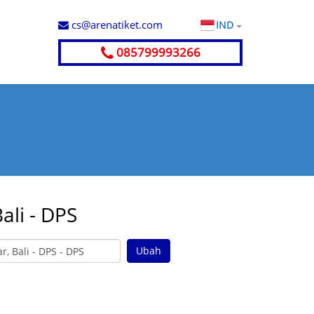
cs@arenatiket.com
IND
085799993266
ali - DPS
Ubah