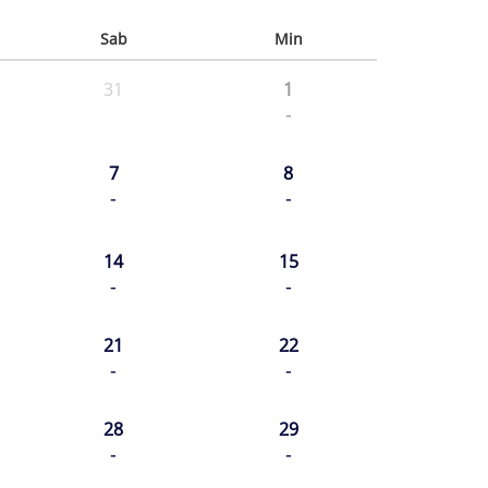
Sab
Min
31
1
-
7
8
-
-
14
15
-
-
21
22
-
-
28
29
-
-