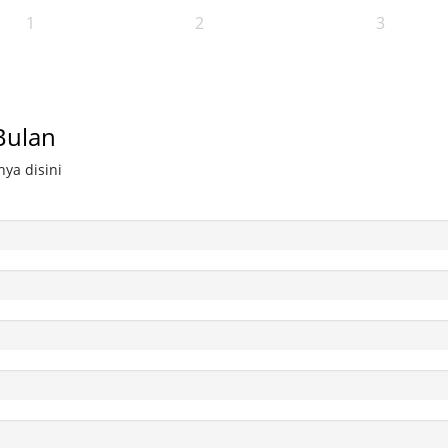
1
2
3
Bulan
ya disini