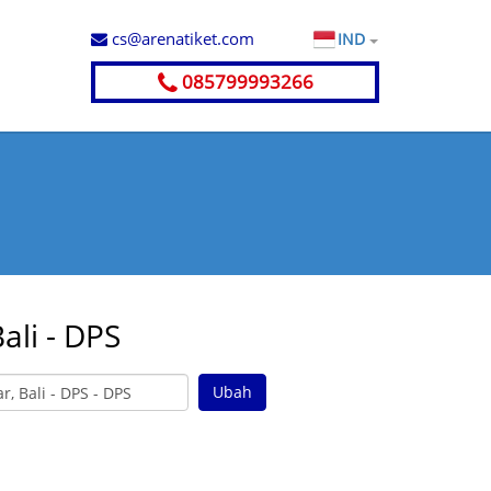
cs@arenatiket.com
IND
085799993266
ali - DPS
Ubah