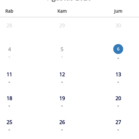
Rab
Kam
Jum
28
29
30
4
5
6
-
-
-
11
12
13
-
-
-
18
19
20
-
-
-
25
26
27
-
-
-