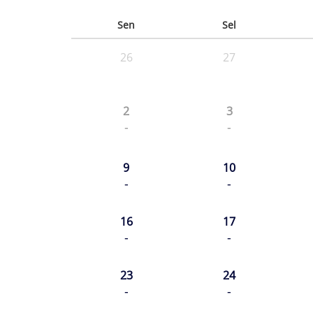
Sen
Sel
26
27
2
3
-
-
9
10
-
-
16
17
-
-
23
24
-
-