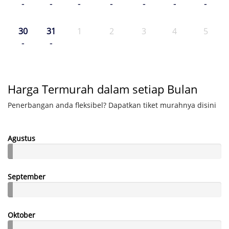
-
-
-
-
-
-
-
30
31
1
2
3
4
5
-
-
Harga Termurah dalam setiap Bulan
Penerbangan anda fleksibel? Dapatkan tiket murahnya disini
Agustus
September
Oktober