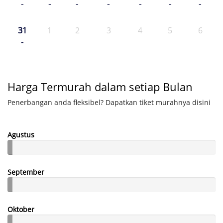
-
-
-
-
-
-
-
31
1
2
3
4
5
6
-
Harga Termurah dalam setiap Bulan
Penerbangan anda fleksibel? Dapatkan tiket murahnya disini
Agustus
September
Oktober