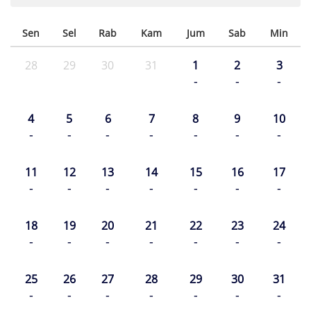
Sen
Sel
Rab
Kam
Jum
Sab
Min
28
29
30
31
1
2
3
-
-
-
4
5
6
7
8
9
10
-
-
-
-
-
-
-
11
12
13
14
15
16
17
-
-
-
-
-
-
-
18
19
20
21
22
23
24
-
-
-
-
-
-
-
25
26
27
28
29
30
31
-
-
-
-
-
-
-