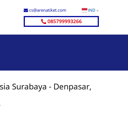
cs@arenatiket.com
IND
085799993266
ia Surabaya - Denpasar,
S