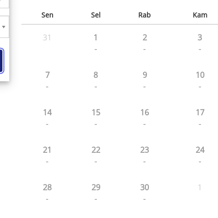
Sen
Sel
Rab
Kam
31
1
2
3
-
-
-
7
8
9
10
-
-
-
-
14
15
16
17
-
-
-
-
21
22
23
24
-
-
-
-
28
29
30
1
-
-
-