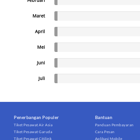
Februari
Maret
April
Mei
Juni
Juli
Penerbangan Populer
Bantuan
Tiket Pesawat Air Asia
Panduan Pembayaran
Tiket Pesawat Garuda
Cara Pesan
Tiket Pesawat Citilink
Aplikasi Mobile