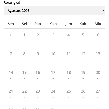
Berangkat
Sen
Sel
Rab
Kam
Jum
Sab
Min
31
1
2
3
4
5
6
-
-
-
-
-
-
7
8
9
10
11
12
13
-
-
-
-
-
-
-
14
15
16
17
18
19
20
-
-
-
-
-
-
-
21
22
23
24
25
26
27
-
-
-
-
-
-
-