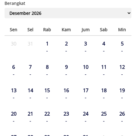
Berangkat
Sen
Sel
Rab
Kam
Jum
Sab
Min
30
31
1
2
3
4
5
-
-
-
-
-
6
7
8
9
10
11
12
-
-
-
-
-
-
-
13
14
15
16
17
18
19
-
-
-
-
-
-
-
20
21
22
23
24
25
26
-
-
-
-
-
-
-