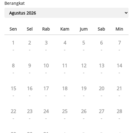
Berangkat
Sen
Sel
Rab
Kam
Jum
Sab
Min
1
2
3
4
5
6
7
-
-
-
-
-
-
-
8
9
10
11
12
13
14
-
-
-
-
-
-
-
15
16
17
18
19
20
21
-
-
-
-
-
-
-
22
23
24
25
26
27
28
-
-
-
-
-
-
-