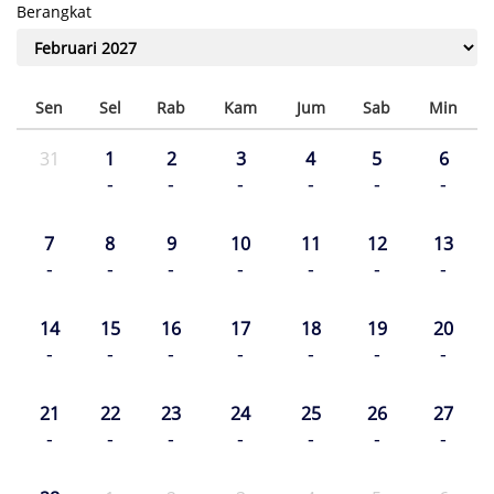
Berangkat
Sen
Sel
Rab
Kam
Jum
Sab
Min
31
1
2
3
4
5
6
-
-
-
-
-
-
7
8
9
10
11
12
13
-
-
-
-
-
-
-
14
15
16
17
18
19
20
-
-
-
-
-
-
-
21
22
23
24
25
26
27
-
-
-
-
-
-
-