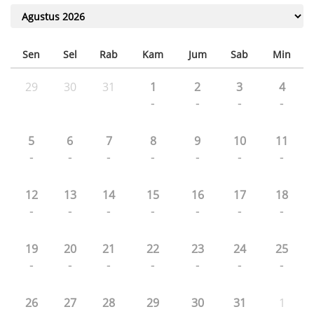
Sen
Sel
Rab
Kam
Jum
Sab
Min
29
30
31
1
2
3
4
-
-
-
-
5
6
7
8
9
10
11
-
-
-
-
-
-
-
12
13
14
15
16
17
18
-
-
-
-
-
-
-
19
20
21
22
23
24
25
-
-
-
-
-
-
-
26
27
28
29
30
31
1