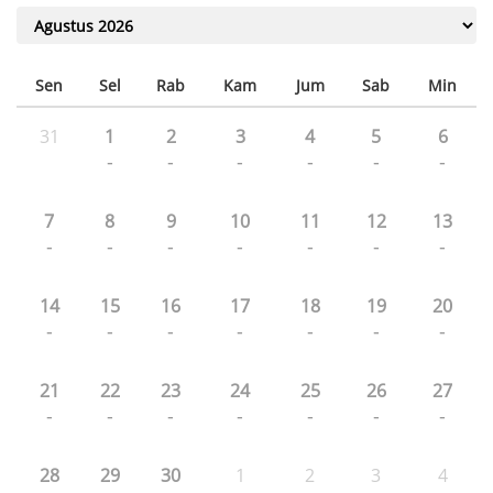
Sen
Sel
Rab
Kam
Jum
Sab
Min
31
1
2
3
4
5
6
-
-
-
-
-
-
7
8
9
10
11
12
13
-
-
-
-
-
-
-
14
15
16
17
18
19
20
-
-
-
-
-
-
-
21
22
23
24
25
26
27
-
-
-
-
-
-
-
28
29
30
1
2
3
4