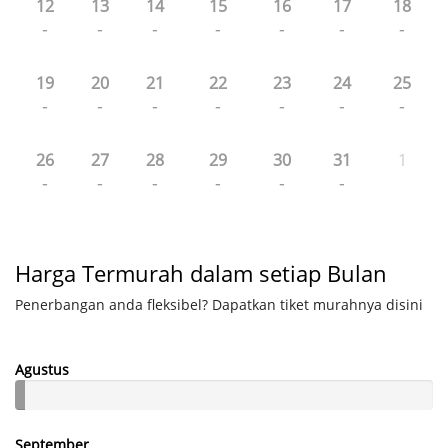
12
13
14
15
16
17
18
-
-
-
-
-
-
-
19
20
21
22
23
24
25
-
-
-
-
-
-
-
26
27
28
29
30
31
1
-
-
-
-
-
-
Harga Termurah dalam setiap Bulan
Penerbangan anda fleksibel? Dapatkan tiket murahnya disini
Agustus
September