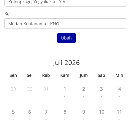
Ke
Ubah
Juli 2026
Sen
Sel
Rab
Kam
Jum
Sab
Min
29
30
31
1
2
3
4
-
-
-
-
5
6
7
8
9
10
11
-
-
-
-
-
-
-