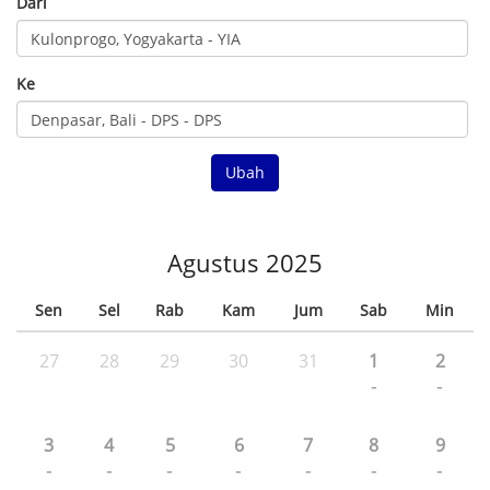
Dari
Ke
Ubah
Agustus 2025
Sen
Sel
Rab
Kam
Jum
Sab
Min
27
28
29
30
31
1
2
-
-
3
4
5
6
7
8
9
-
-
-
-
-
-
-