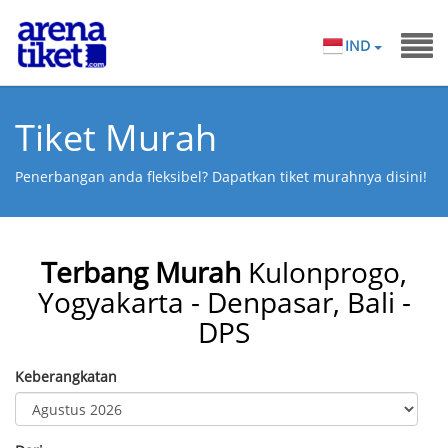
IND
Tiket Murah
Penerbangan anda fleksibel? Dapatkan tiket murahnya disini!
Terbang Murah
Kulonprogo,
Yogyakarta - Denpasar, Bali -
DPS
Keberangkatan