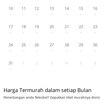
10
11
12
13
14
15
16
-
-
-
-
-
-
-
17
18
19
20
21
22
23
-
-
-
-
-
-
-
24
25
26
27
28
29
30
-
-
-
-
-
-
-
31
1
2
3
4
5
6
-
Harga Termurah dalam setiap Bulan
Penerbangan anda fleksibel? Dapatkan tiket murahnya disini