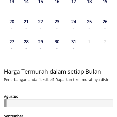
13
14
15
16
17
18
19
-
-
-
-
-
-
-
20
21
22
23
24
25
26
-
-
-
-
-
-
-
27
28
29
30
31
1
2
-
-
-
-
-
Harga Termurah dalam setiap Bulan
Penerbangan anda fleksibel? Dapatkan tiket murahnya disini
Agustus
September