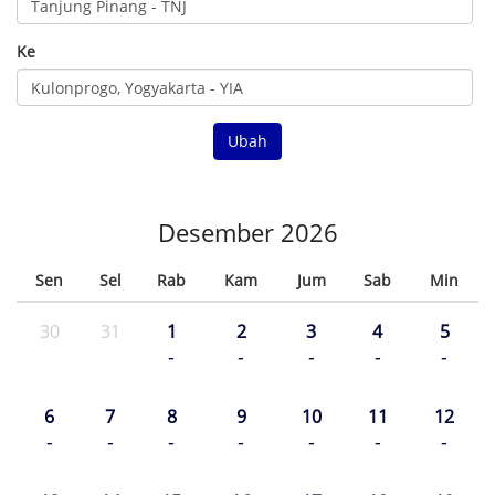
Ke
Ubah
Desember 2026
Sen
Sel
Rab
Kam
Jum
Sab
Min
30
31
1
2
3
4
5
-
-
-
-
-
6
7
8
9
10
11
12
-
-
-
-
-
-
-