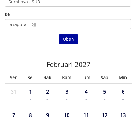
Ke
Ubah
Februari 2027
Sen
Sel
Rab
Kam
Jum
Sab
Min
31
1
2
3
4
5
6
-
-
-
-
-
-
7
8
9
10
11
12
13
-
-
-
-
-
-
-