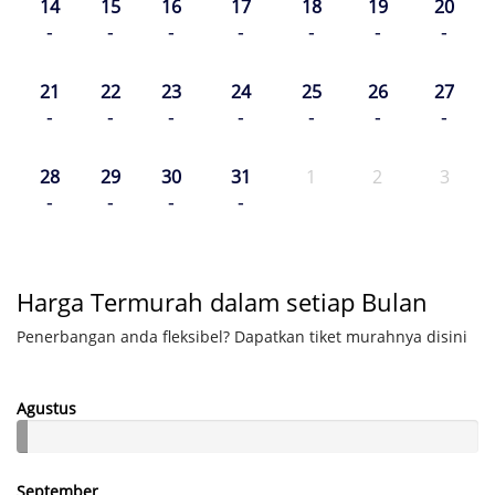
14
15
16
17
18
19
20
-
-
-
-
-
-
-
21
22
23
24
25
26
27
-
-
-
-
-
-
-
28
29
30
31
1
2
3
-
-
-
-
Harga Termurah dalam setiap Bulan
Penerbangan anda fleksibel? Dapatkan tiket murahnya disini
Agustus
September