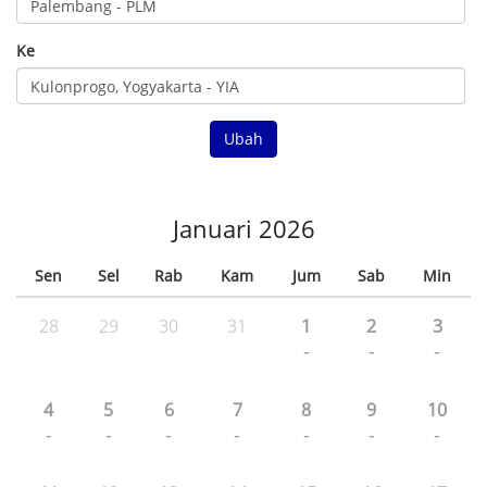
Ke
Ubah
Januari 2026
Sen
Sel
Rab
Kam
Jum
Sab
Min
28
29
30
31
1
2
3
-
-
-
4
5
6
7
8
9
10
-
-
-
-
-
-
-