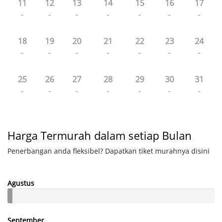
11
12
13
14
15
16
17
-
-
-
-
-
-
-
18
19
20
21
22
23
24
-
-
-
-
-
-
-
25
26
27
28
29
30
31
-
-
-
-
-
-
-
Harga Termurah dalam setiap Bulan
Penerbangan anda fleksibel? Dapatkan tiket murahnya disini
Agustus
September