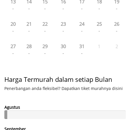
13
14
15
16
17
18
19
-
-
-
-
-
-
-
20
21
22
23
24
25
26
-
-
-
-
-
-
-
27
28
29
30
31
1
2
-
-
-
-
-
Harga Termurah dalam setiap Bulan
Penerbangan anda fleksibel? Dapatkan tiket murahnya disini
Agustus
September