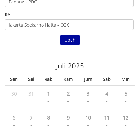
Ke
Ubah
Juli 2025
Sen
Sel
Rab
Kam
Jum
Sab
Min
30
31
1
2
3
4
5
-
-
-
-
-
6
7
8
9
10
11
12
-
-
-
-
-
-
-