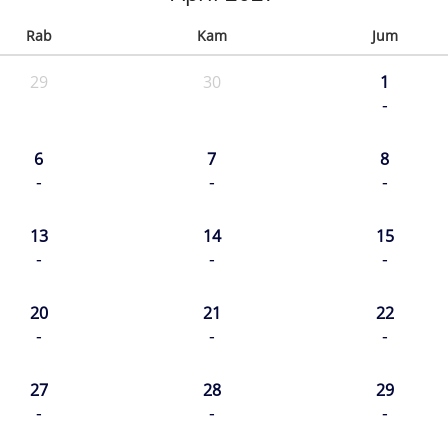
Rab
Kam
Jum
29
30
1
-
6
7
8
-
-
-
13
14
15
-
-
-
20
21
22
-
-
-
27
28
29
-
-
-