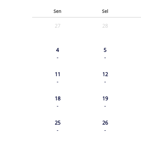
Sen
Sel
27
28
4
5
-
-
11
12
-
-
18
19
-
-
25
26
-
-