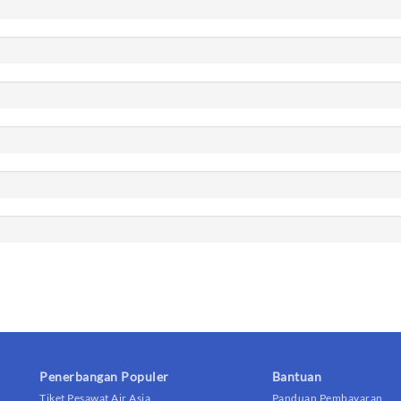
Penerbangan Populer
Bantuan
Tiket Pesawat Air Asia
Panduan Pembayaran