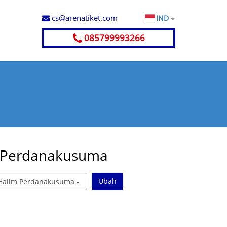
cs@arenatiket.com
IND
085799993266
m Perdanakusuma
Ubah