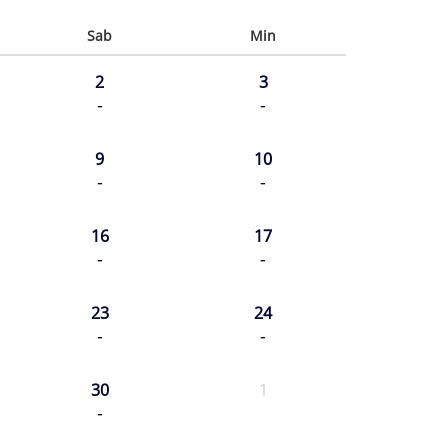
Sab
Min
2
3
-
-
9
10
-
-
16
17
-
-
23
24
-
-
30
1
-