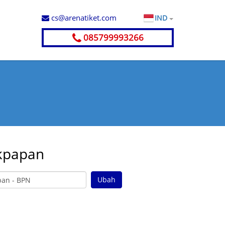
cs@arenatiket.com
IND
085799993266
kpapan
Ubah