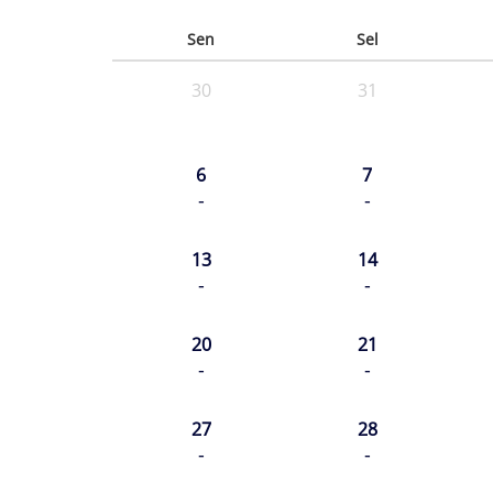
Sen
Sel
30
31
6
7
-
-
13
14
-
-
20
21
-
-
27
28
-
-