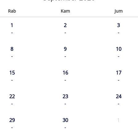
Rab
Kam
Jum
1
2
3
-
-
-
8
9
10
-
-
-
15
16
17
-
-
-
22
23
24
-
-
-
29
30
1
-
-