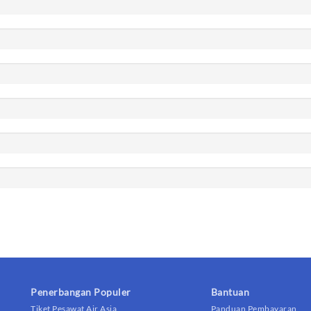
Penerbangan Populer
Bantuan
Tiket Pesawat Air Asia
Panduan Pembayaran