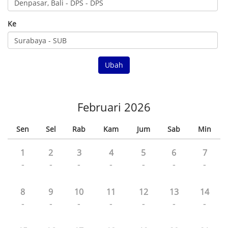
Ke
Ubah
Februari 2026
Sen
Sel
Rab
Kam
Jum
Sab
Min
1
2
3
4
5
6
7
-
-
-
-
-
-
-
8
9
10
11
12
13
14
-
-
-
-
-
-
-