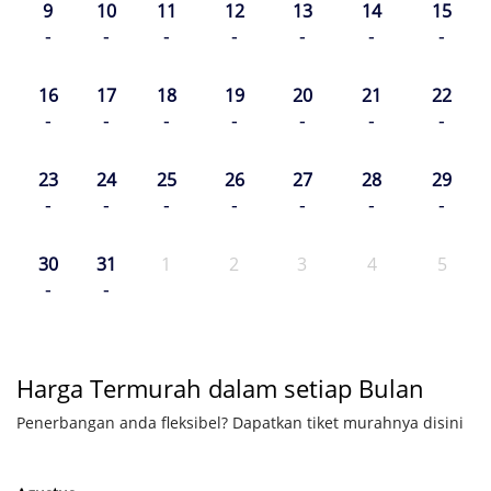
9
10
11
12
13
14
15
-
-
-
-
-
-
-
16
17
18
19
20
21
22
-
-
-
-
-
-
-
23
24
25
26
27
28
29
-
-
-
-
-
-
-
30
31
1
2
3
4
5
-
-
Harga Termurah dalam setiap Bulan
Penerbangan anda fleksibel? Dapatkan tiket murahnya disini