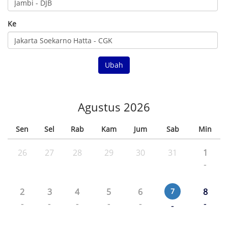
Ke
Ubah
Agustus 2026
Sen
Sel
Rab
Kam
Jum
Sab
Min
26
27
28
29
30
31
1
-
2
3
4
5
6
7
8
-
-
-
-
-
-
-