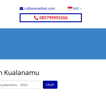
cs@arenatiket.com
IND
085799993266
an Kualanamu
Ubah