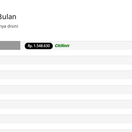
Bulan
ya disini
Rp. 1.548.630