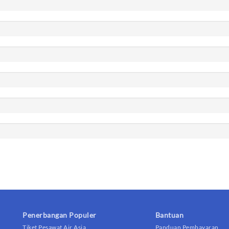
Penerbangan Populer
Bantuan
Tiket Pesawat Air Asia
Panduan Pembayaran