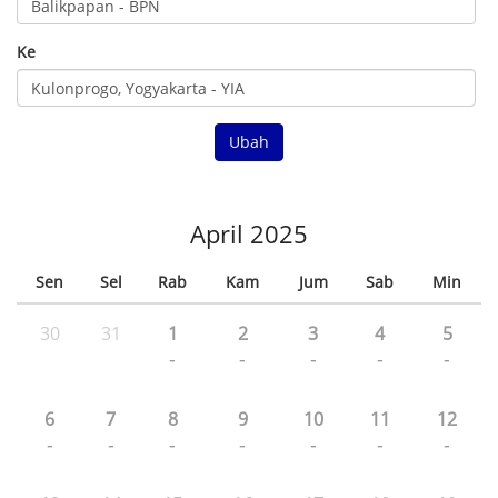
Ke
Ubah
April 2025
Sen
Sel
Rab
Kam
Jum
Sab
Min
30
31
1
2
3
4
5
-
-
-
-
-
6
7
8
9
10
11
12
-
-
-
-
-
-
-