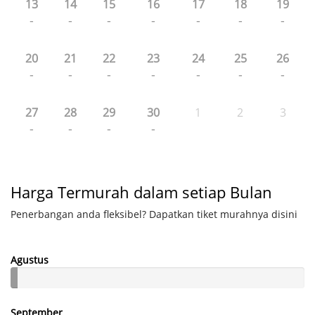
13
14
15
16
17
18
19
-
-
-
-
-
-
-
20
21
22
23
24
25
26
-
-
-
-
-
-
-
27
28
29
30
1
2
3
-
-
-
-
Harga Termurah dalam setiap Bulan
Penerbangan anda fleksibel? Dapatkan tiket murahnya disini
Agustus
September