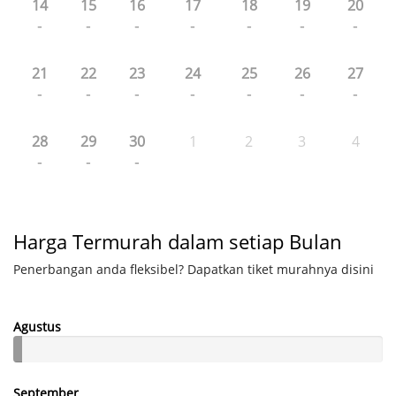
14
15
16
17
18
19
20
-
-
-
-
-
-
-
21
22
23
24
25
26
27
-
-
-
-
-
-
-
28
29
30
1
2
3
4
-
-
-
Harga Termurah dalam setiap Bulan
Penerbangan anda fleksibel? Dapatkan tiket murahnya disini
Agustus
September