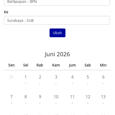
Ke
Ubah
Juni 2026
Sen
Sel
Rab
Kam
Jum
Sab
Min
31
1
2
3
4
5
6
-
-
-
-
-
-
7
8
9
10
11
12
13
-
-
-
-
-
-
-