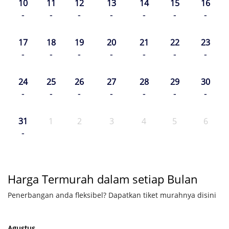
10
11
12
13
14
15
16
-
-
-
-
-
-
-
17
18
19
20
21
22
23
-
-
-
-
-
-
-
24
25
26
27
28
29
30
-
-
-
-
-
-
-
31
1
2
3
4
5
6
-
Harga Termurah dalam setiap Bulan
Penerbangan anda fleksibel? Dapatkan tiket murahnya disini
Agustus