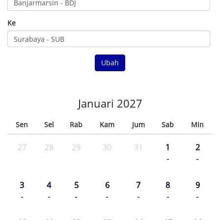
Ke
Ubah
Januari 2027
Sen
Sel
Rab
Kam
Jum
Sab
Min
27
28
29
30
31
1
2
-
-
3
4
5
6
7
8
9
-
-
-
-
-
-
-