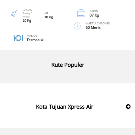
BAGASI
KABIN
Boeing /
ATR
07 Kg
Airbus
10 Kg
20 Kg
WAKTU CHECK-IN
60 Menit
MAKAN
Termasuk
Rute Populer
Kota Tujuan Xpress Air