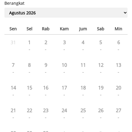
Berangkat
Sen
Sel
Rab
Kam
Jum
Sab
Min
31
1
2
3
4
5
6
-
-
-
-
-
-
7
8
9
10
11
12
13
-
-
-
-
-
-
-
14
15
16
17
18
19
20
-
-
-
-
-
-
-
21
22
23
24
25
26
27
-
-
-
-
-
-
-