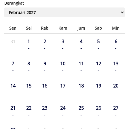
Berangkat
Sen
Sel
Rab
Kam
Jum
Sab
Min
31
1
2
3
4
5
6
-
-
-
-
-
-
7
8
9
10
11
12
13
-
-
-
-
-
-
-
14
15
16
17
18
19
20
-
-
-
-
-
-
-
21
22
23
24
25
26
27
-
-
-
-
-
-
-