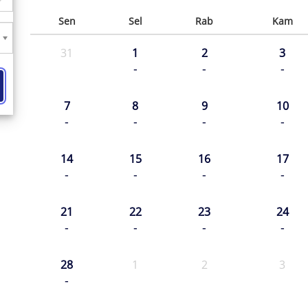
Sen
Sel
Rab
Kam
31
1
2
3
-
-
-
7
8
9
10
-
-
-
-
14
15
16
17
-
-
-
-
21
22
23
24
-
-
-
-
28
1
2
3
-