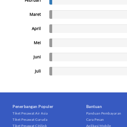
Februari
Maret
April
Mei
Juni
Juli
Penerbangan Populer
Bantuan
Tiket Pesawat Air Asia
Panduan Pembayaran
Tiket Pesawat Garuda
Cara Pesan
Tiket Pesawat Citilink
Aplikasi Mobile