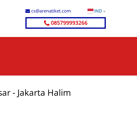
cs@arenatiket.com
IND
085799993266
ar - Jakarta Halim